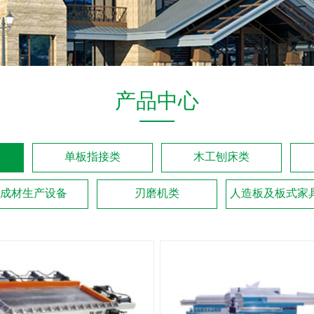
产品中心
单板指接类
木工刨床类
成材生产设备
刃磨机类
人造板及板式家