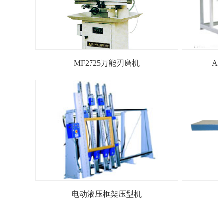
MF2725万能刃磨机
A
电动液压框架压型机