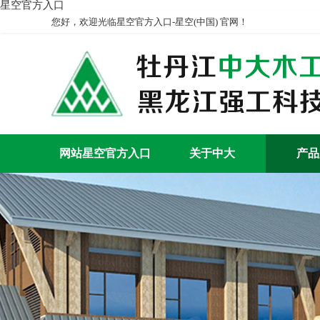
星空官方入口
您好，欢迎光临星空官方入口-星空(中国) 官网！
网站星空官方入口
关于中大
产品