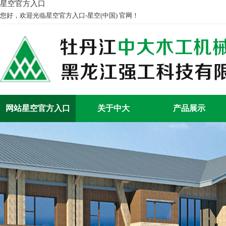
星空官方入口
您好，欢迎光临星空官方入口-星空(中国) 官网！
网站星空官方入口
关于中大
产品展示