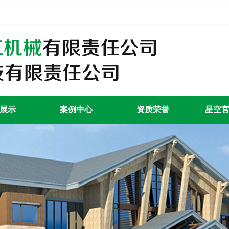
展示
案例中心
资质荣誉
星空