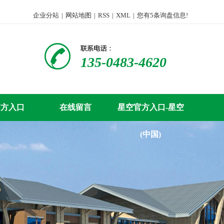
企业分站
|
网站地图
|
RSS
|
XML
|
您有
5
条询盘信息!
135-0483-4620
官方入口
在线留言
星空官方入口-星空
(中国)