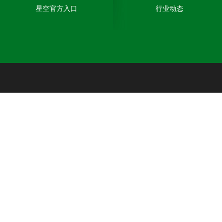
星空官方入口
行业动态