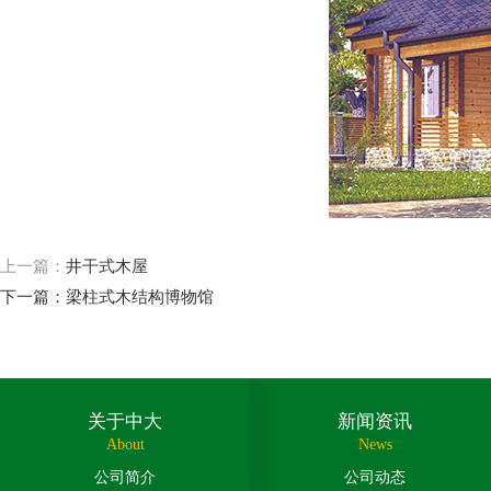
上一篇：
井干式木屋
下一篇：
梁柱式木结构博物馆
关于中大
新闻资讯
About
News
公司简介
公司动态