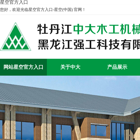
星空官方入口
您好，欢迎光临星空官方入口-星空(中国) 官网！
网站星空官方入口
关于中大
产品展示