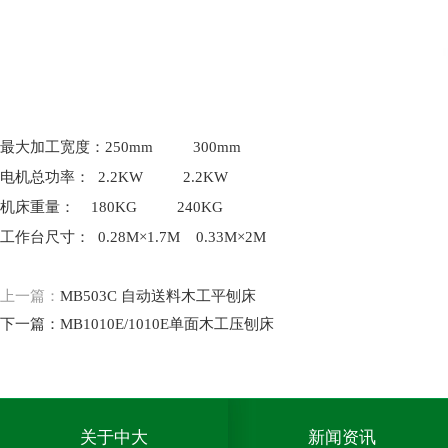
最大加工宽度：250mm 300mm
电机总功率： 2.2KW 2.2KW
机床重量： 180KG 240KG
工作台尺寸： 0.28M×1.7M 0.33M×2M
上一篇：
MB503C 自动送料木工平刨床
下一篇：
MB1010E/1010E单面木工压刨床
关于中大
新闻资讯