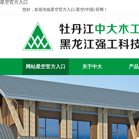
星空官方入口
您好，欢迎光临星空官方入口-星空(中国) 官网！
网站星空官方入口
关于中大
产品