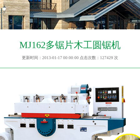
MJ162多锯片木工圆锯机
更新时间：2013-01-17 00:00:00 点击次数：127429 次