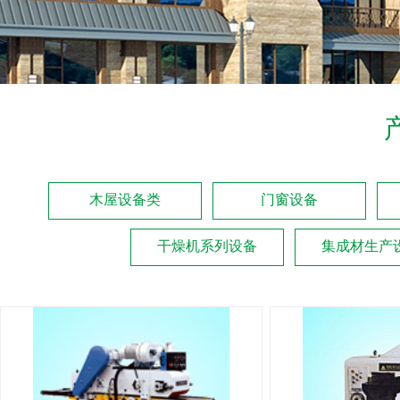
木屋设备类
门窗设备
干燥机系列设备
集成材生产